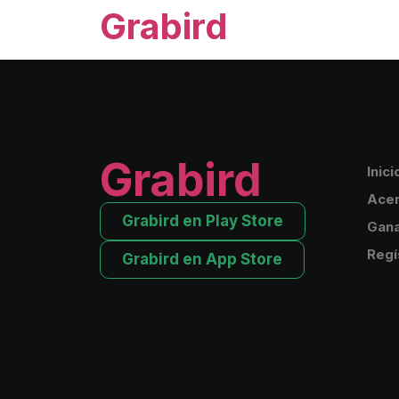
Grabird
Grabird
Inici
Acer
Grabird en Play Store
Gana
Regí
Grabird en App Store