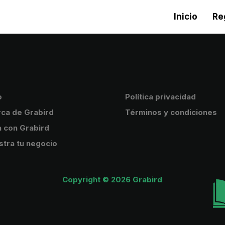
Inicio
Re
o
Política privacidad
ca de Grabird
Términos y condiciones
 con Grabird
stra tu negocio
Copyright © 2026 Grabird